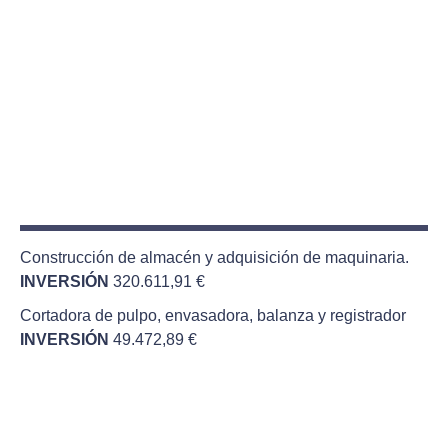
Construcción de almacén y adquisición de maquinaria.
INVERSIÓN
320.611,91 €
Cortadora de pulpo, envasadora, balanza y registrador
INVERSIÓN
49.472,89 €
Ampliación de fábrica de conservas de pescado.
INVERSIÓN
423.851,41 €
Cocederos, túnel de congelación y cámara frigorífica