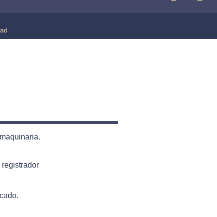
dad
 maquinaria.
registrador
scado.