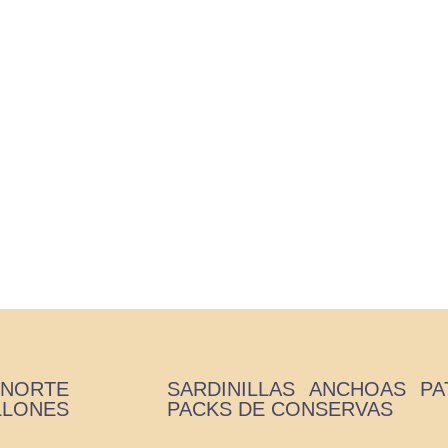
Bonito del norte
Inicio
/ Bonito del norte
 NORTE
SARDINILLAS
ANCHOAS
PA
LLONES
PACKS DE CONSERVAS