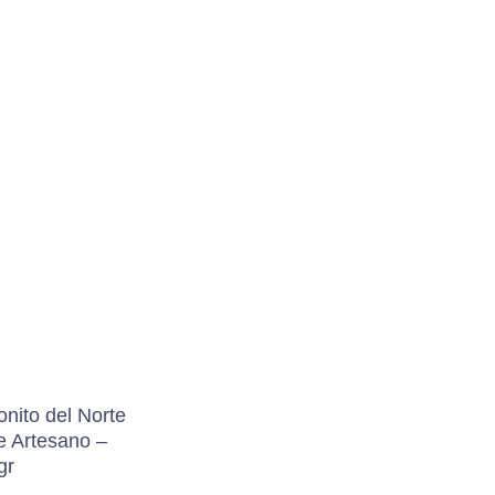
nito del Norte
 Artesano –
gr