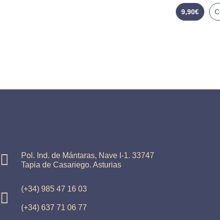
9,90
€
Pol. Ind. de Mántaras, Nave I-1. 33747
Tapia de Casariego. Asturias
(+34) 985 47 16 03
(+34) 637 71 06 77