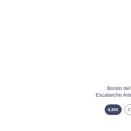
Bonito del
Escabeche Art
8,90
€