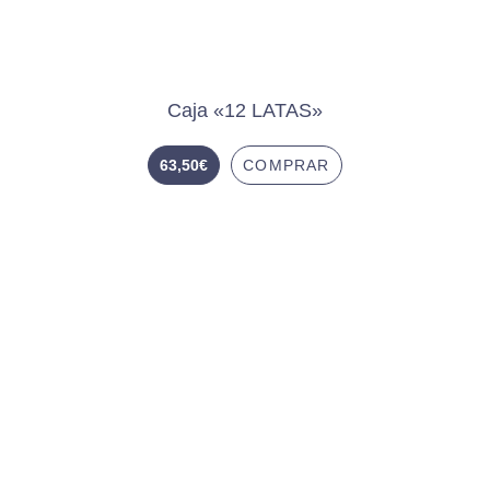
Caja «12 LATAS»
63,50
€
COMPRAR