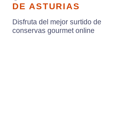
DE ASTURIAS
Disfruta del mejor surtido de
conservas gourmet online
artesanas confeccionadas
directamente en Tapia de
Casariego, Asturias.
Las mejores materias primas
extraídas del mar con el objetivo de
preservar los sabores originales de
su hábitat.
¡DESCÚBRELAS!