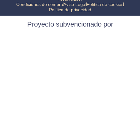
Condiciones de compra
Aviso Legal
Política de cookies
Política de privacidad
Proyecto subvencionado por
Construcción de almacén y adquisición de maquinaria.
INVERSIÓN
320.611,91 €