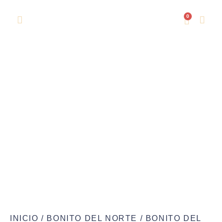
0
Bonito del Norte en Escabeche Artesano –
120gr
Inicio
/
Bonito del norte
/ Bonito del Norte en Escabeche Artesano – 120gr
INICIO
/
BONITO DEL NORTE
/ BONITO DEL