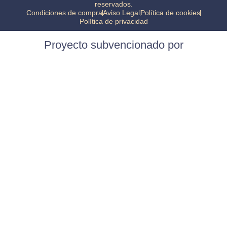
reservados.
Condiciones de compra
Aviso Legal
Política de cookies
Política de privacidad
Proyecto subvencionado por
Construcción de almacén y adquisición de maquinaria.
INVERSIÓN
320.611,91 €