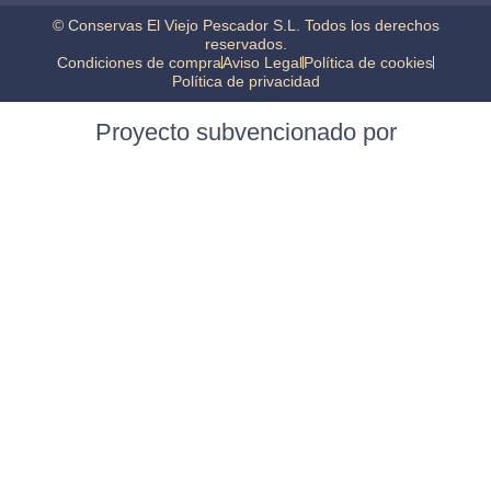
© Conservas El Viejo Pescador S.L. Todos los derechos
reservados.
Condiciones de compra
Aviso Legal
Política de cookies
Política de privacidad
Proyecto subvencionado por
Construcción de almacén y adquisición de maquinaria.