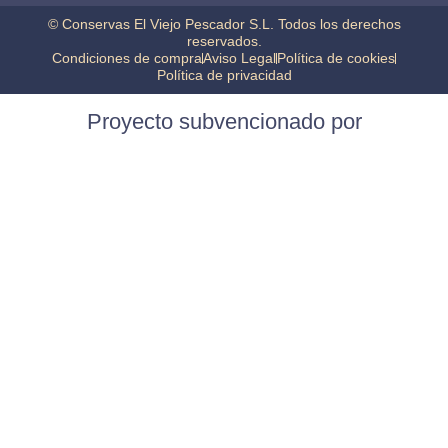
© Conservas El Viejo Pescador S.L. Todos los derechos
reservados.
Condiciones de compra
Aviso Legal
Política de cookies
Política de privacidad
Proyecto subvencionado por
Construcción de almacén y adquisición de maquinaria.