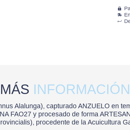
Pa
En
De
MÁS
INFORMACIÓ
hunnus Alalunga), capturado ANZUELO en t
ONA FAO27 y procesado de forma ARTESANAL
rovincialis), procedente de la Acuicultura G