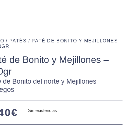
IO
/
PATÉS
/ PATÉ DE BONITO Y MEJILLONES
00GR
té de Bonito y Mejillones –
0gr
 de Bonito del norte y Mejillones
legos
40
€
Sin existencias