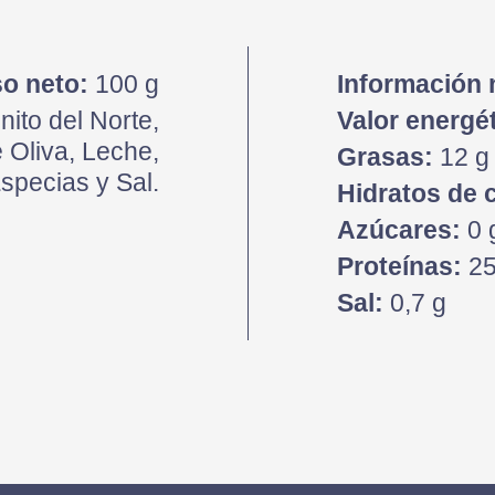
o neto:
100 g
Información 
ito del Norte,
Valor energét
e Oliva, Leche,
Grasas:
12 g 
specias y Sal.
Hidratos de 
Azúcares:
0 
Proteínas:
25
Sal:
0,7 g