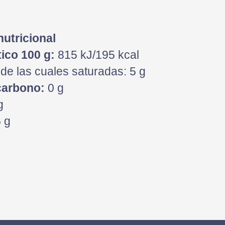
nutricional
ico 100 g:
815 kJ/195 kcal
de las cuales saturadas: 5 g
carbono:
0 g
g
 g