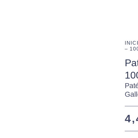
INIC
– 1
Pa
10
Paté
Gal
4,