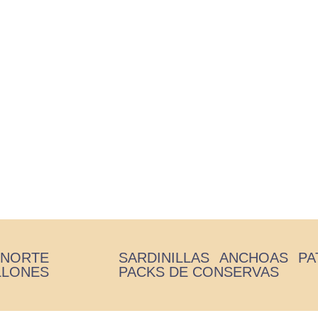
té de Bonito y Mejillones – 10
Inicio
/
Patés
/ Paté de Bonito y Mejillones – 100gr
 NORTE
SARDINILLAS
ANCHOAS
PA
LLONES
PACKS DE CONSERVAS