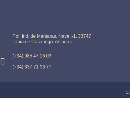
Pol. Ind. de Mántaras, Nave I-1. 33747
Tapia de Casariego. Asturias
(+34) 985 47 16 03
(+34) 637 71 06 77
Co