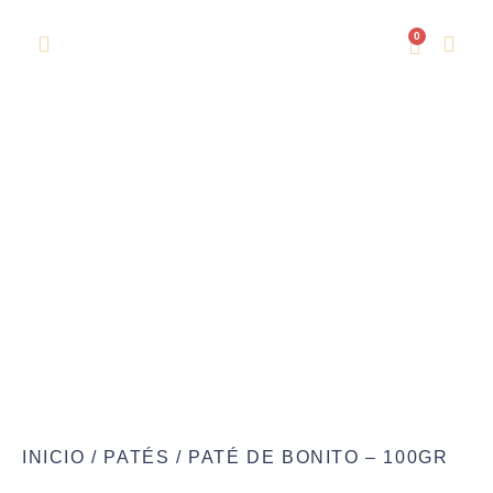
0
Paté de Bonito – 100gr
Inicio
/
Patés
/ Paté de Bonito – 100gr
INICIO
/
PATÉS
/ PATÉ DE BONITO – 100GR