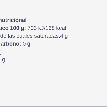
nutricional
ico 100 g:
703 kJ/168 kcal
de las cuales saturadas:4 g
carbono:
0 g
g
 g