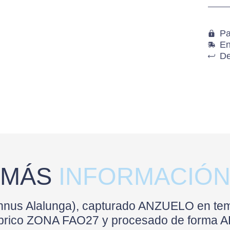
Pa
En
De
MÁS
INFORMACIÓ
hunnus Alalunga), capturado ANZUELO en t
ábrico ZONA FAO27 y procesado de forma