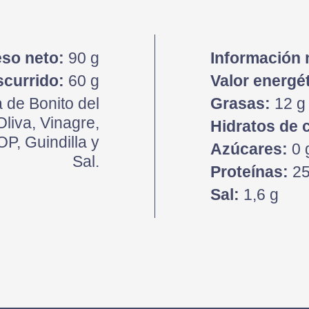
so neto:
90 g
Información 
scurrido:
60 g
Valor energét
 de Bonito del
Grasas:
12 g 
Oliva, Vinagre,
Hidratos de 
P, Guindilla y
Azúcares:
0 
Sal.
Proteínas:
25
Sal:
1,6 g