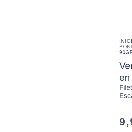
INIC
BON
90G
Ve
en
File
Esc
9,