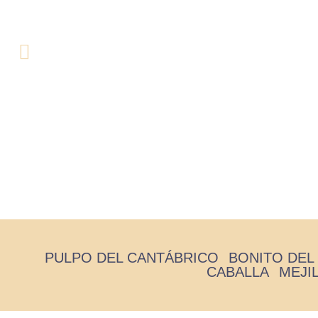
Ventresca de B
Inicio
/
Boni
PULPO DEL CANTÁBRICO
BONITO DEL
CABALLA
MEJI