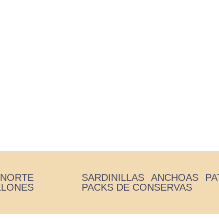
onito del Norte en Escabeche 
to del norte
/ Ventresca de Bonito del Norte en Escabeche Arte
 NORTE
SARDINILLAS
ANCHOAS
PA
LLONES
PACKS DE CONSERVAS