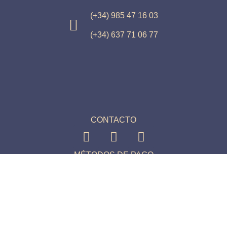
(+34) 985 47 16 03
(+34) 637 71 06 77
CONTACTO
MÉTODOS DE PAGO
© Conservas El Viejo Pescador S.L. Todos los derechos
reservados.
Condiciones de compra
Aviso Legal
Política de cookies
Política de privacidad